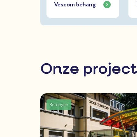
Vescom behang
Onze projec
Behangen