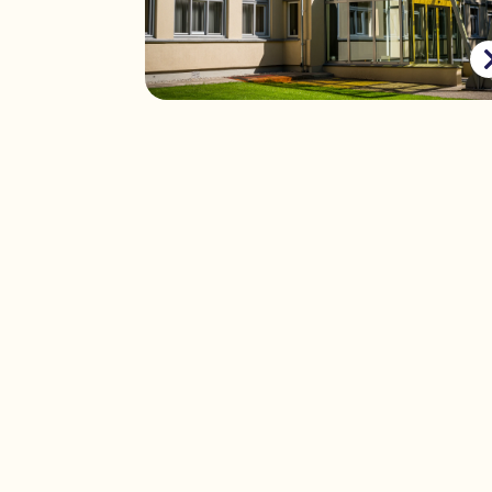
Landgood Zonneoord
Ede
Op zoek naar e