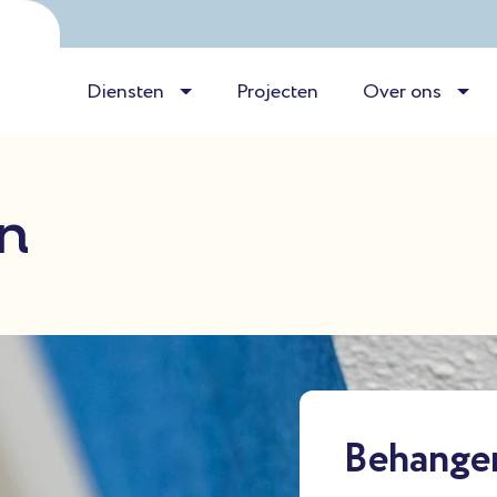
Diensten
Projecten
Over ons
n
Behange