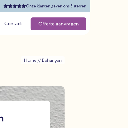
Onze klanten geven ons 5 sterren
Contact
Offerte aanvragen
Home
//
Behangen
n