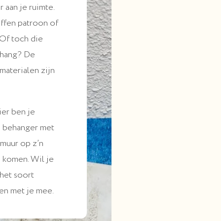
 aan je ruimte.
effen patroon of
Of toch die
ehang? De
 materialen zijn
ier ben je
n behanger met
 muur op z’n
n komen. Wil je
het soort
n met je mee.