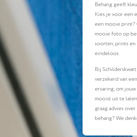
Behang geeft kleur
Kies je voor een 
een mooie print? 
mooie foto op b
soorten, prints en
eindeloos.
Bij Schilderskwart
verzekerd van ee
ervaring, om jouw
mooist uit te late
graag advies over 
behang? We denke