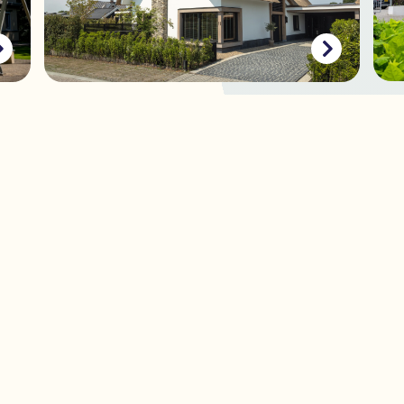
Sc
Schilderwerk en behang
ext
woning
Voorthuizen
en schilder in de omgeving?
0342