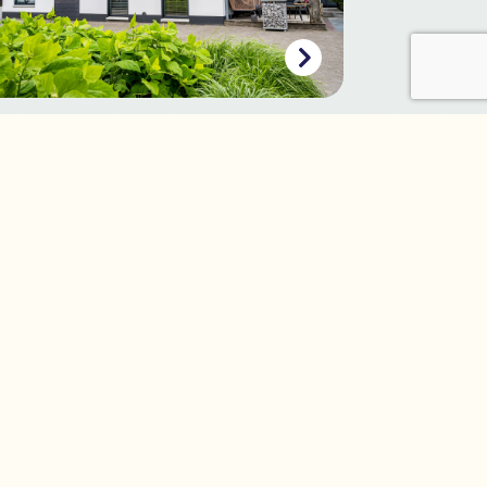
hilderwerk interieur en
erieur
Scherpenzeel
 492 377
Contact