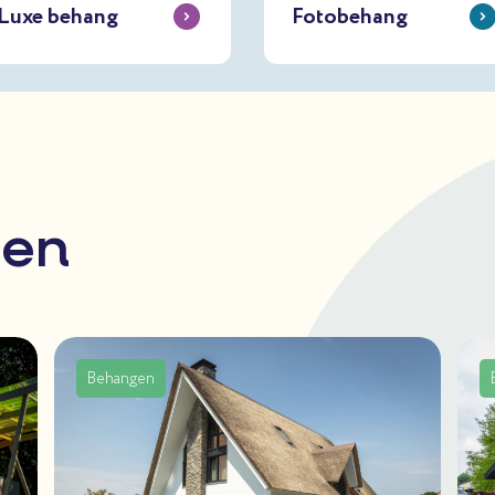
Luxe behang
Fotobehang
ten
Behangen