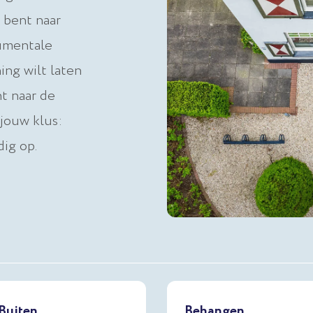
 bent naar
umentale
ng wilt laten
t naar de
jouw klus:
dig op.
Buiten
Behangen