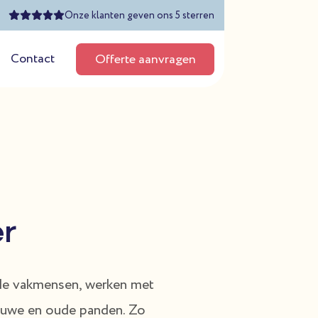
Onze klanten geven ons 5 sterren
Contact
Offerte aanvragen
er
rde vakmensen, werken met
ieuwe en oude panden. Zo