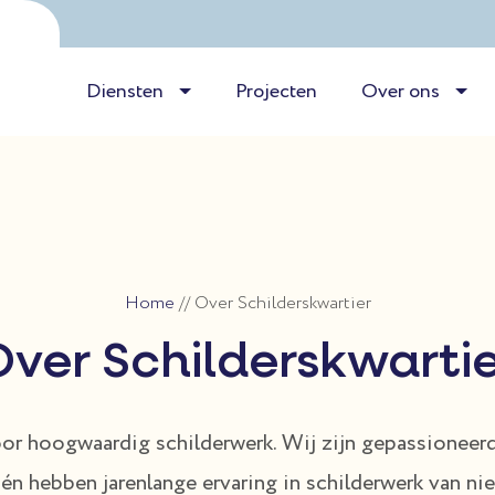
Diensten
Projecten
Over ons
Home
//
Over Schilderskwartier
ver Schilderskwarti
voor hoogwaardig schilderwerk. Wij zijn gepassionee
n én hebben jarenlange ervaring in schilderwerk van n