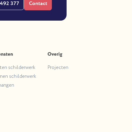
 492 377
Contact
ensten
Overig
ten schilderwerk
Projecten
nen schilderwerk
hangen