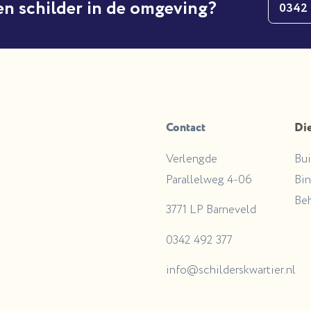
en schilder in de omgeving?
0342
Contact
Di
Verlengde
Bui
Parallelweg 4-06
Bin
Be
3771 LP Barneveld
0342 492 377
info@schilderskwartier.nl