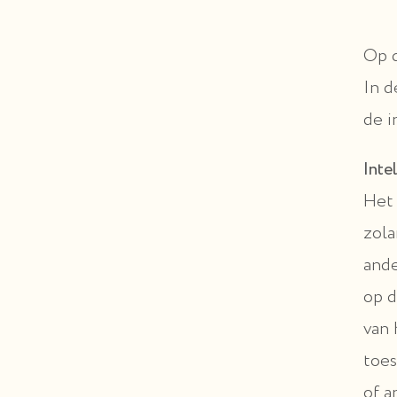
Op d
In d
de i
Inte
Het 
zola
ande
op d
van 
toes
of a