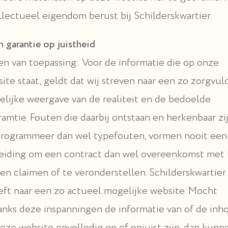
llectueel eigendom berust bij Schilderskwartier.
 garantie op juistheid
en van toepassing: Voor de informatie die op onze
ite staat, geldt dat wij streven naar een zo zorgvul
lijke weergave van de realiteit en de bedoelde
ramtie. Fouten die daarbij ontstaan en herkenbaar zi
programmeer dan wel typefouten, vormen nooit een
eiding om een contract dan wel overeenkomst met 
n claimen of te veronderstellen. Schilderskwartier
eft naar een zo actueel mogelijke website. Mocht
nks deze inspanningen de informatie van of de inh
eze website onvolledig en of onjuist zijn, dan kunn