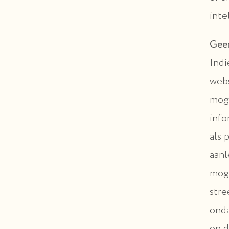
inte
Geen
Indi
webs
moge
info
als 
aanl
moge
stre
onda
op d