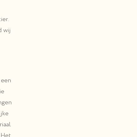
ier.
 wij
p een
ie
ingen
ijke
iaal
 Het