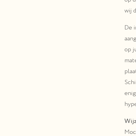
wij 
De i
aang
op j
mate
plaa
Schi
enig
hype
Wijz
Moch