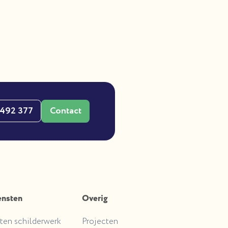
 492 377
Contact
ensten
Overig
ten schilderwerk
Projecten