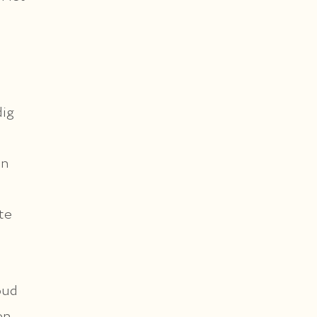
dig
jn
te
oud
en