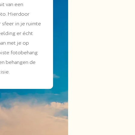
it van een
oto. Hierdoor
sfeer in je ruimte
eelding er écht
aan met je op
oiste fotobehang
 en behangen de
isie.