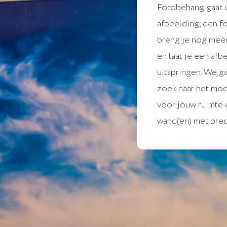
Fotobehang gaat u
afbeelding, een f
breng je nog meer 
en laat je een afb
uitspringen. We g
zoek naar het mo
voor jouw ruimte
wand(en) met prec