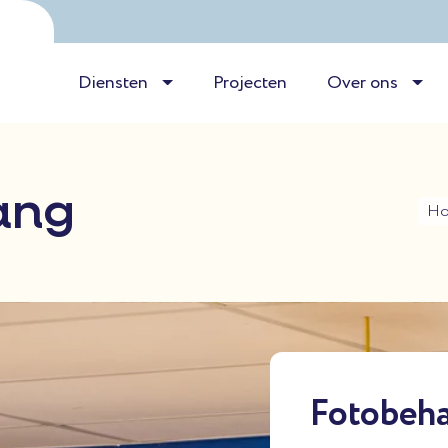
Diensten
Projecten
Over ons
ang
H
Fotobeh