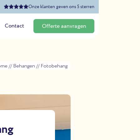
Onze klanten geven ons 5 sterren
Contact
Offerte aanvragen
ome
//
Behangen
//
Fotobehang
ang