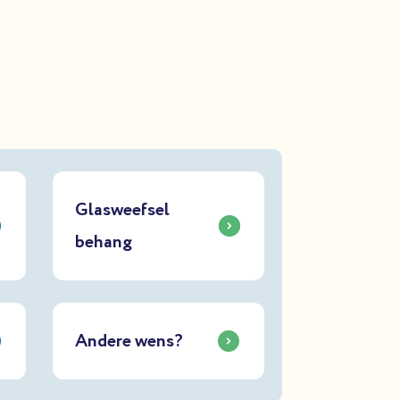
Glasweefsel
behang
Andere wens?